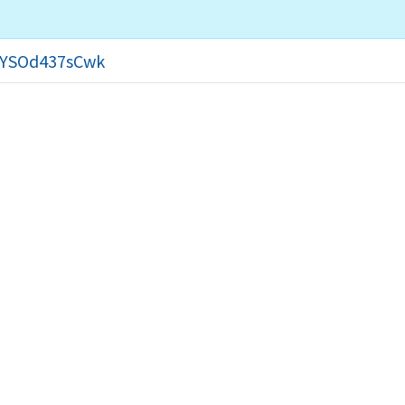
=YSOd437sCwk
30