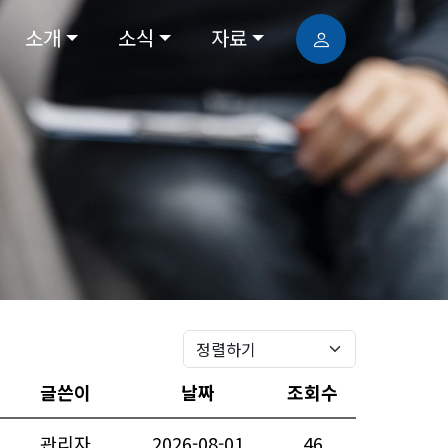
소개
소식
자료
글쓴이
날짜
조회수
관리자
2026-08-01
46