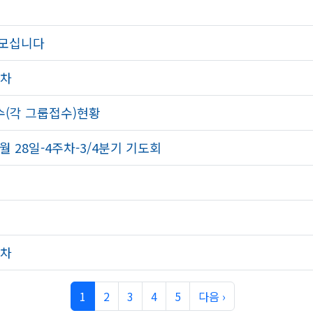
 모십니다
주차
수(각 그룹접수)현황
월 28일-4주차-3/4분기 기도회
주차
1
2
3
4
5
다음 ›