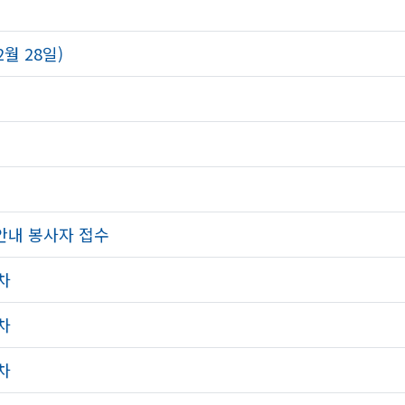
2월 28일)
안내 봉사자 접수
차
차
차