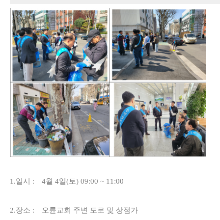
1.
일시
:
4
월
4
일
(
토
) 09:00 ~ 11:00
2.
장소
:
오륜교회 주변 도로 및 상점가