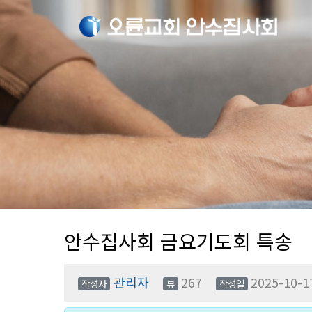
안수집사회 금요기도회 특송
관리자
267
2025-10-1
작성자
뷰
작성일