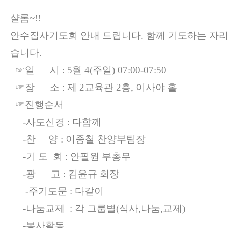
샬롬~!!
안수집사기도회 안내 드립니다.
함께 기도하는 자
습니다.
☞일 시 : 5월 4(주일) 07:00-07:50
☞장 소 : 제 2교육관 2층, 이사야 홀
☞진행순서
-사도신경 : 다함께
-찬 양 : 이종철 찬양부팀장
-
기 도 회 : 안필원 부총무
-광 고 : 김윤규 회장
-주기도문 : 다같이
-나눔교제 : 각 그룹별(식사,나눔,교제)
-봉사활동