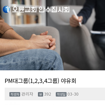
PM대그룹(1,2,3,4그룹) 야유회
관리자
392
03-30
작성자
뷰
작성일