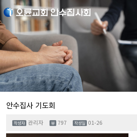
안수집사 기도회
관리자
797
01-26
작성자
뷰
작성일