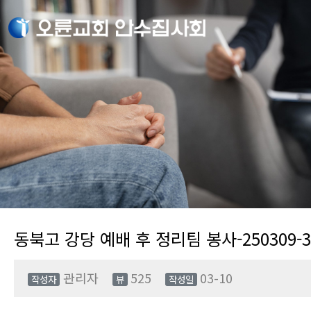
동북고 강당 예배 후 정리팀 봉사-250309-
관리자
525
03-10
작성자
뷰
작성일