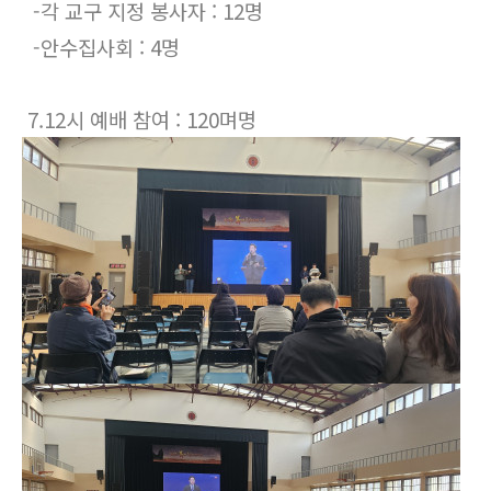
-각 교구 지정 봉사자 : 12명
-안수집사회 : 4명
7.12시 예배 참여 : 120며명