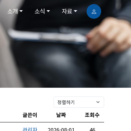
소개
소식
자료
글쓴이
날짜
조회수
관리자
2026-08-01
46