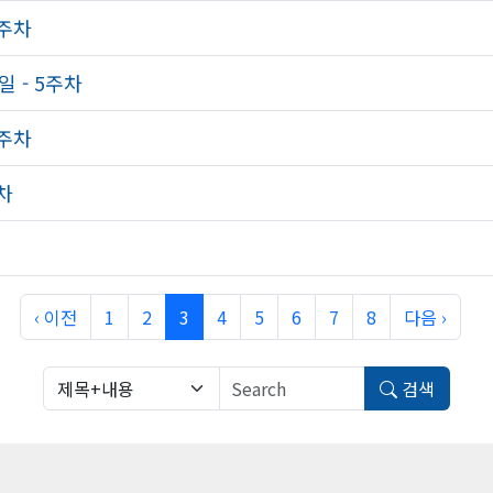
5주차
일 - 5주차
4주차
주차
‹ 이전
1
2
3
4
5
6
7
8
다음 ›
검색