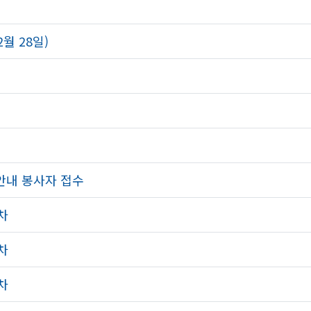
2월 28일)
안내 봉사자 접수
차
차
차