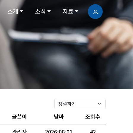
소개
소식
자료
글쓴이
날짜
조회수
관리자
2026-08-01
42